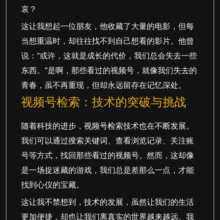
哀？
这让我想起一位朋友，他收藏了大量的电影，但每
当想重温时，却往往找不到自己想看的影片。他曾
说：“或许，这就是成长的代价，我们总会失去一些
东西。”是啊，那些看过的视频号，就像我们失去的
青春，虽不再重现，但却永远留存在记忆深处。
视频号检索：技术的突破与挑战
随着科技的进步，视频号检索技术也在不断发展。
我们可以通过搜索关键词、查看浏览记录、关注账
号等方式，找回那些看过的视频号。然而，这却像
是一场捉迷藏的游戏，我们总是差那么一点，才能
找到心仪的宝藏。
这让我不禁想到，技术的发展，虽然让我们的生活
更加便捷，却也让我们离真实的世界越来越远。我