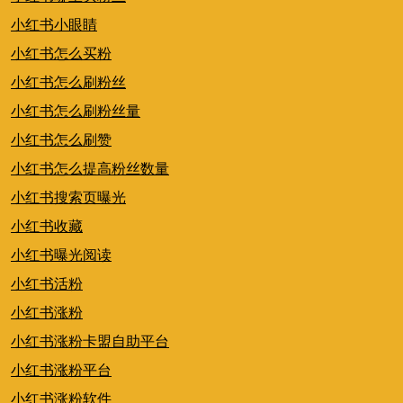
小红书小眼睛
小红书怎么买粉
小红书怎么刷粉丝
小红书怎么刷粉丝量
小红书怎么刷赞
小红书怎么提高粉丝数量
小红书搜索页曝光
小红书收藏
小红书曝光阅读
小红书活粉
小红书涨粉
小红书涨粉卡盟自助平台
小红书涨粉平台
小红书涨粉软件