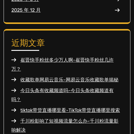
2025 年 12 月
近期文章
崔晋快手粉丝多少万人啊-崔晋快手粉丝几许
万？
收藏歌单网易云音乐-网易云音乐收藏歌单揭秘
今日头条有收藏频道吗-今日头条收藏频道有
吗？
tiktok带货直播哪里看-TikTok带货直播哪里搜索
千川粉影响了短视频流量怎么办-千川粉流量影
响解决