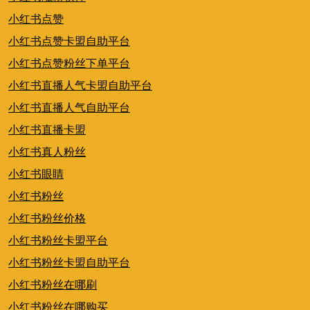
小红书点赞
小红书点赞卡盟自助平台
小红书点赞粉丝下单平台
小红书直播人气卡盟自助平台
小红书直播人气自助平台
小红书直播卡盟
小红书真人粉丝
小红书眼睛
小红书粉丝
小红书粉丝价格
小红书粉丝卡盟平台
小红书粉丝卡盟自助平台
小红书粉丝在哪刷
小红书粉丝在哪购买