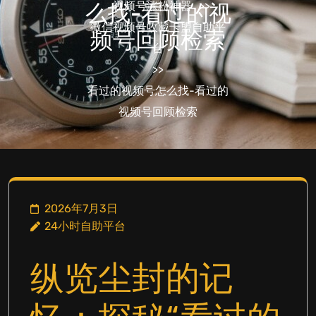
视频号涨粉神器
>>
么找-看过的视
微信视频号收藏卡盟自助平
频号回顾检索
台
>>
看过的视频号怎么找-看过的
视频号回顾检索
2026年7月3日
24小时自助平台
纵览尘封的记