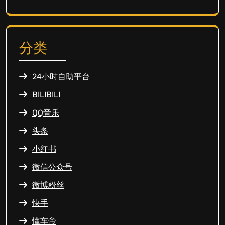
分类
24小时自助平台
BILIBILI
QQ音乐
头条
小红书
微信公众号
微博粉丝
快手
懂车帝