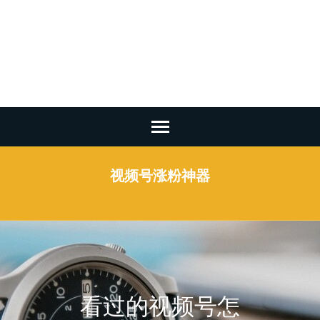
Warning
: Undefined array key 2 in
/www/wwwroot/263aj.com/wp-
content/plugins/smart-seo-
tool/classes/common.class.php
on line
1247
Skip
to
content
视频号涨粉神器
(Press
Enter)
看过的视频号怎