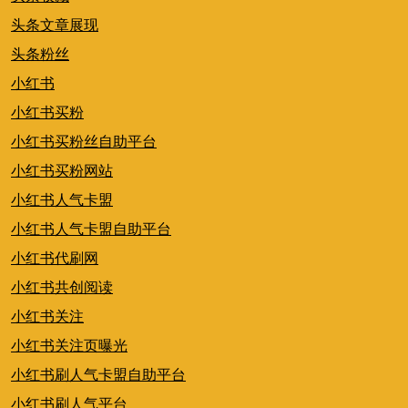
头条文章展现
头条粉丝
小红书
小红书买粉
小红书买粉丝自助平台
小红书买粉网站
小红书人气卡盟
小红书人气卡盟自助平台
小红书代刷网
小红书共创阅读
小红书关注
小红书关注页曝光
小红书刷人气卡盟自助平台
小红书刷人气平台