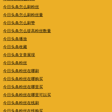
今日头条怎么刷粉丝
今日头条怎么刷粉丝量
今日头条怎么刷赞
今日头条怎么提高粉丝数量
今日头条播放
今日头条收藏
今日头条文章展现
今日头条粉丝
今日头条粉丝在哪刷
今日头条粉丝在哪购买
今日头条粉丝在哪里买
今日头条粉丝在哪里可以买
今日头条粉丝在线刷
今日头条粉丝在线购买