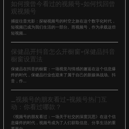
如何搜曾今看过的视频号-如何找回曾
观视频号
捕捉往昔光影：探秘视频号的时空之旅在这个数字化时代，
短视频已成为我们生活的一部分。而视频号，作为承载这些
短视频...
保健品开抖音怎么开橱窗-保健品抖音
橱窗设置法
保健品在抖音的橱窗：一场视觉与情感的邂逅在这个信息爆
炸的时代，保健品行业也迎来了属于自己的新媒体战场。抖
音，作...
_视频号的朋友看过-视频号热门互
动：你看过哪款？
《视频号的朋友看过：一场关于社交的深度沉思》在这个信
息爆炸的时代，视频号成为了人们获取信息、分享生活的重
要平台...