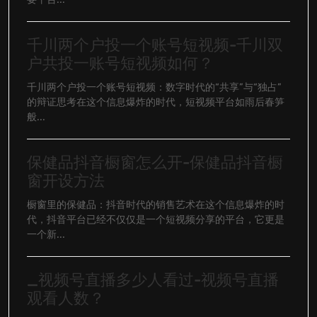
千川两个户投一个账号短视频-千川双
户共投一账号短视频如何？
千川两个户投一个账号短视频：数字时代的“共享”与“独占”
的辩证思考在这个信息爆炸的时代，短视频平台如雨后春笋
般...
保健品抖音橱窗怎么开-保健品抖音橱
窗开设方法
橱窗里的保健品：抖音时代的销售艺术在这个信息爆炸的时
代，抖音平台已经不仅仅是一个短视频分享的平台，它更是
一个新...
_视频号直播多少人看过-视频号直播
观看人数？