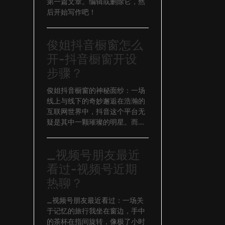
第一篇文章。编辑或删除它，然
后开始写作吧！
俊姐抖音橱窗怎么
开-抖音橱窗开设
步骤？
俊姐抖音橱窗的神秘面纱：一场
线上与线下的奇妙邂逅在浩瀚的
互联网世界中，抖音这个平台无
疑是其中一颗璀璨的明星。而...
_视频号朋友最近
看过-视频号近期
热聊？
_视频号朋友最近看过：一场关
于记忆的旅行我坐在窗边，手中
的茶杯在指间旋转，像极了小时