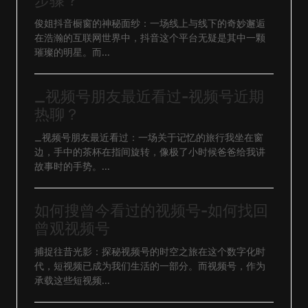
步骤？
俊姐抖音橱窗的神秘面纱：一场线上与线下的奇妙邂逅
在浩瀚的互联网世界中，抖音这个平台无疑是其中一颗
璀璨的明星。而...
_视频号朋友最近看过-视频号近期
热聊？
_视频号朋友最近看过：一场关于记忆的旅行我坐在窗
边，手中的茶杯在指间旋转，像极了小时候爸爸给我讲
故事时的手势。...
如何搜曾今看过的视频号-如何找回
曾观视频号
捕捉往昔光影：探秘视频号的时空之旅在这个数字化时
代，短视频已成为我们生活的一部分。而视频号，作为
承载这些短视频...