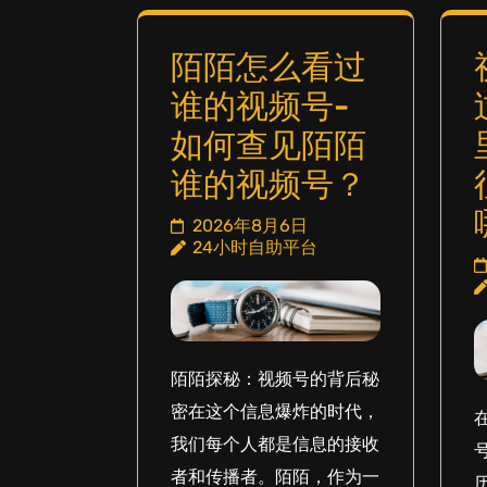
陌陌怎么看过
谁的视频号-
如何查见陌陌
谁的视频号？
2026年8月6日
24小时自助平台
陌陌探秘：视频号的背后秘
密在这个信息爆炸的时代，
我们每个人都是信息的接收
者和传播者。陌陌，作为一