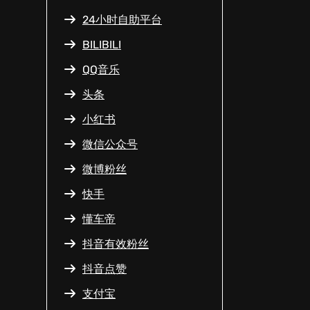
24小时自助平台
BILIBILI
QQ音乐
头条
小红书
微信公众号
微博粉丝
快手
懂车帝
抖音有效粉丝
抖音点赞
支付宝