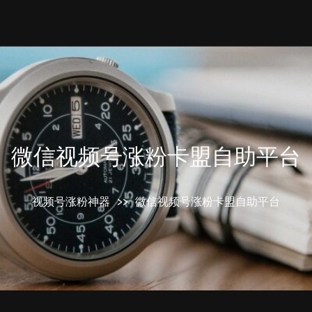
微信视频号涨粉卡盟自助平台
视频号涨粉神器
>>
微信视频号涨粉卡盟自助平台