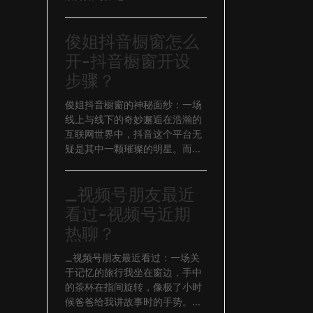
俊姐抖音橱窗怎么
开-抖音橱窗开设
步骤？
俊姐抖音橱窗的神秘面纱：一场
线上与线下的奇妙邂逅在浩瀚的
互联网世界中，抖音这个平台无
疑是其中一颗璀璨的明星。而...
_视频号朋友最近
看过-视频号近期
热聊？
_视频号朋友最近看过：一场关
于记忆的旅行我坐在窗边，手中
的茶杯在指间旋转，像极了小时
候爸爸给我讲故事时的手势。...