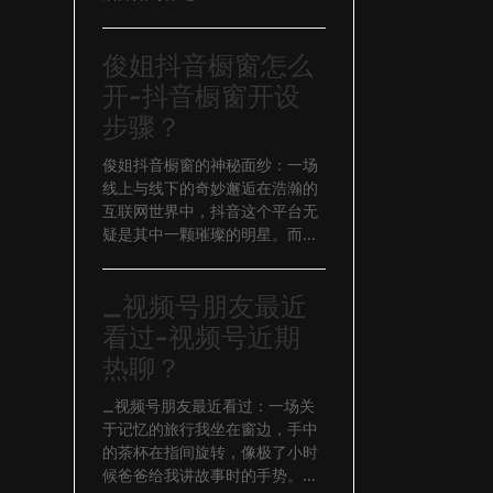
俊姐抖音橱窗怎么
开-抖音橱窗开设
步骤？
俊姐抖音橱窗的神秘面纱：一场
线上与线下的奇妙邂逅在浩瀚的
互联网世界中，抖音这个平台无
疑是其中一颗璀璨的明星。而...
_视频号朋友最近
看过-视频号近期
热聊？
_视频号朋友最近看过：一场关
于记忆的旅行我坐在窗边，手中
的茶杯在指间旋转，像极了小时
候爸爸给我讲故事时的手势。...