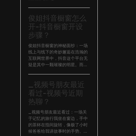
俊姐抖音橱窗怎么
开-抖音橱窗开设
步骤？
俊姐抖音橱窗的神秘面纱：一场
线上与线下的奇妙邂逅在浩瀚的
互联网世界中，抖音这个平台无
疑是其中一颗璀璨的明星。而...
_视频号朋友最近
看过-视频号近期
热聊？
_视频号朋友最近看过：一场关
于记忆的旅行我坐在窗边，手中
的茶杯在指间旋转，像极了小时
候爸爸给我讲故事时的手势。...