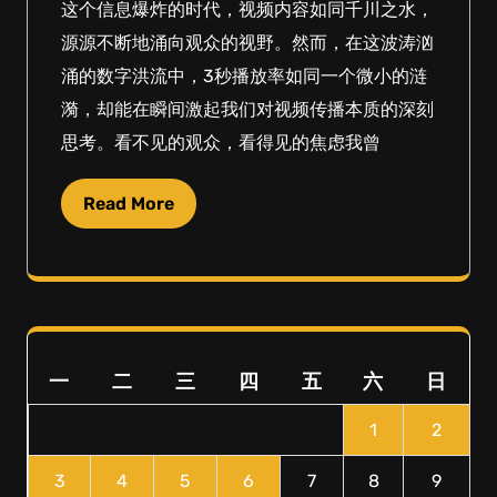
这个信息爆炸的时代，视频内容如同千川之水，
源源不断地涌向观众的视野。然而，在这波涛汹
涌的数字洪流中，3秒播放率如同一个微小的涟
漪，却能在瞬间激起我们对视频传播本质的深刻
思考。看不见的观众，看得见的焦虑我曾
Read More
一
二
三
四
五
六
日
1
2
3
4
5
6
7
8
9