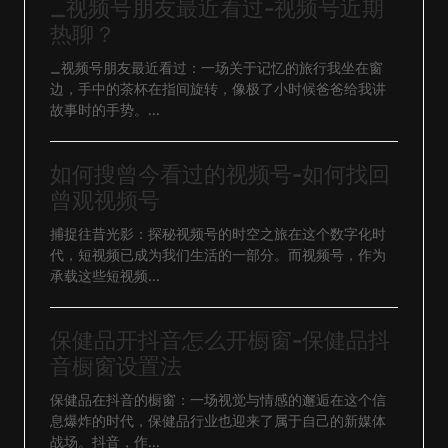
_视频号朋友最近看过-视频号近期
热聊？
_视频号朋友最近看过：一场关于记忆的旅行我坐在窗
边，手中的茶杯在指间旋转，像极了小时候爸爸给我讲
故事时的手势。...
如何搜曾今看过的视频号-如何找回
曾观视频号
捕捉往昔光影：探秘视频号的时空之旅在这个数字化时
代，短视频已成为我们生活的一部分。而视频号，作为
承载这些短视频...
保健品开抖音怎么开橱窗-保健品抖
音橱窗设置法
保健品在抖音的橱窗：一场视觉与情感的邂逅在这个信
息爆炸的时代，保健品行业也迎来了属于自己的新媒体
战场。抖音，作...