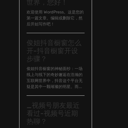
世界，您好！
欢迎使用 WordPress。这是您的
第一篇文章。编辑或删除它，然
后开始写作吧！
俊姐抖音橱窗怎么
开-抖音橱窗开设
步骤？
俊姐抖音橱窗的神秘面纱：一场
线上与线下的奇妙邂逅在浩瀚的
互联网世界中，抖音这个平台无
疑是其中一颗璀璨的明星。而...
_视频号朋友最近
看过-视频号近期
热聊？