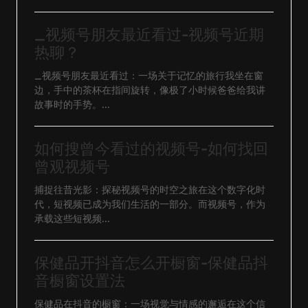
_视频号朋友最近看过-视频号近期
热聊？
_视频号朋友最近看过：一场关于记忆的旅行我坐在窗
边，手中的茶杯在指间旋转，像极了小时候爸爸给我讲
故事时的手势。...
如何搜曾今看过的视频号-如何找回
曾观视频号
捕捉往昔光影：探秘视频号的时空之旅在这个数字化时
代，短视频已成为我们生活的一部分。而视频号，作为
承载这些短视频...
保健品开抖音怎么开橱窗-保健品抖
音橱窗设置法
保健品在抖音的橱窗：一场视觉与情感的邂逅在这个信