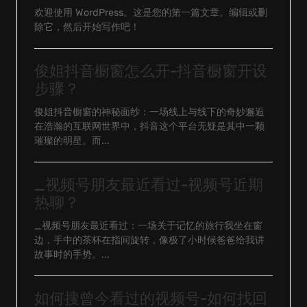
欢迎使用 WordPress。这是您的第一篇文章。编辑或删
除它，然后开始写作吧！
俊姐抖音橱窗怎么开-抖音橱窗开设
步骤？
俊姐抖音橱窗的神秘面纱：一场线上与线下的奇妙邂逅
在浩瀚的互联网世界中，抖音这个平台无疑是其中一颗
璀璨的明星。而...
_视频号朋友最近看过-视频号近期
热聊？
_视频号朋友最近看过：一场关于记忆的旅行我坐在窗
边，手中的茶杯在指间旋转，像极了小时候爸爸给我讲
故事时的手势。...
如何搜曾今看过的视频号-如何找回