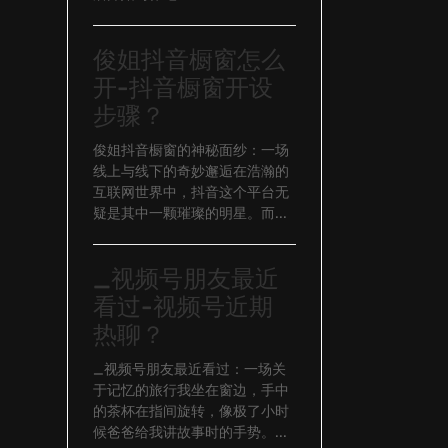
俊姐抖音橱窗怎么
开-抖音橱窗开设
步骤？
俊姐抖音橱窗的神秘面纱：一场
线上与线下的奇妙邂逅在浩瀚的
互联网世界中，抖音这个平台无
疑是其中一颗璀璨的明星。而...
_视频号朋友最近
看过-视频号近期
热聊？
_视频号朋友最近看过：一场关
于记忆的旅行我坐在窗边，手中
的茶杯在指间旋转，像极了小时
候爸爸给我讲故事时的手势。...