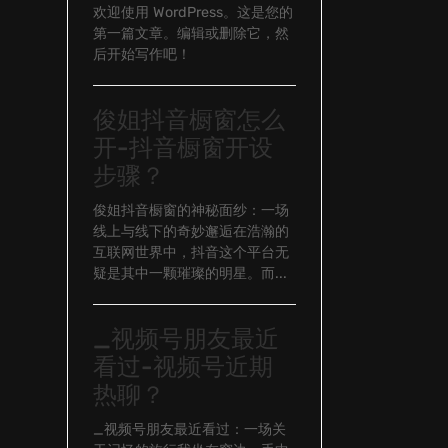
欢迎使用 WordPress。这是您的
第一篇文章。编辑或删除它，然
后开始写作吧！
俊姐抖音橱窗怎么
开-抖音橱窗开设
步骤？
俊姐抖音橱窗的神秘面纱：一场
线上与线下的奇妙邂逅在浩瀚的
互联网世界中，抖音这个平台无
疑是其中一颗璀璨的明星。而...
_视频号朋友最近
看过-视频号近期
热聊？
_视频号朋友最近看过：一场关