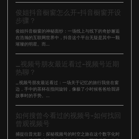
俊姐抖音橱窗怎么开-抖音橱窗开设
步骤？
俊姐抖音橱窗的神秘面纱：一场线上与线下的奇妙邂逅
在浩瀚的互联网世界中，抖音这个平台无疑是其中一颗
璀璨的明星。而...
_视频号朋友最近看过-视频号近期
热聊？
_视频号朋友最近看过：一场关于记忆的旅行我坐在窗
边，手中的茶杯在指间旋转，像极了小时候爸爸给我讲
故事时的手势。...
如何搜曾今看过的视频号-如何找回
曾观视频号
捕捉往昔光影：探秘视频号的时空之旅在这个数字化时