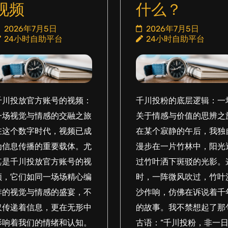
视频
什么？
2026年7月5日
2026年7月5日
24小时自助平台
24小时自助平台
千川投放官方账号的视频：
千川投粉的底层逻辑：一
一场视觉与情感的交融之旅
关于情感与价值的思辨之
在这个数字时代，视频已成
在某个寂静的午后，我独
为信息传播的重要载体。尤
漫步在一片竹林中，阳光
其是千川投放官方账号的视
过竹叶洒下斑驳的光影。
频，它们如同一场场精心编
时，一阵微风吹过，竹叶
排的视觉与情感的盛宴，不
沙作响，仿佛在诉说着千
仅传递着信息，更在无形中
的故事。我不禁想起了那
影响着我们的情绪和认知。
古语：“千川投粉，非一