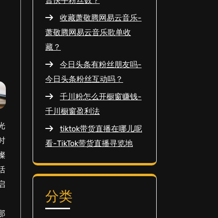
晋快手粉丝数？
收藏萧敬腾网易云音乐-
萧敬腾网易云音乐歌单收
藏？
今日头条有粉丝朋友吗-
今日头条粉丝互动吗？
千川粉怎么开橱窗赚钱-
千川橱窗盈利法
光
tiktok带货直播在哪儿呢
时
看-TikTok带货直播寻览地
璨
活
启
分类
那