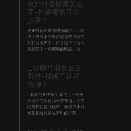
俊姐抖音橱窗怎么
开-抖音橱窗开设
步骤？
俊姐抖音橱窗的神秘面纱：一场
线上与线下的奇妙邂逅在浩瀚的
互联网世界中，抖音这个平台无
疑是其中一颗璀璨的明星。而...
_视频号朋友最近
看过-视频号近期
热聊？
_视频号朋友最近看过：一场关
于记忆的旅行我坐在窗边，手中
的茶杯在指间旋转，像极了小时
候爸爸给我讲故事时的手势。...