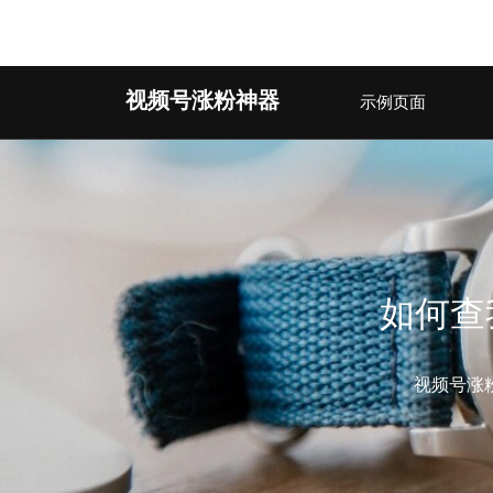
Warning
: Undefined array key 2 in
/www/wwwroot/263aj.c
Skip
视频号涨粉神器
示例页面
to
content
(Press
Enter)
如何查
视频号涨