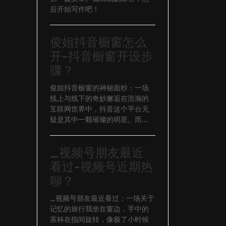
后开始写作吧！
俊姐抖音橱窗怎么
开-抖音橱窗开设步
骤？
俊姐抖音橱窗的神秘面纱：一场
线上与线下的奇妙邂逅在浩瀚的
互联网世界中，抖音这个平台无
疑是其中一颗璀璨的明星。而...
_视频号朋友最近
看过-视频号近期热
聊？
_视频号朋友最近看过：一场关于
记忆的旅行我坐在窗边，手中的
茶杯在指间旋转，像极了小时候