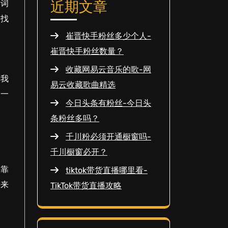
键词
近期文章
然找
。
崔晋快手粉丝多少个人-
崔晋快手粉丝数量？
收藏网易云音乐的歌-网
，我
易云收藏歌曲精选
了一
今日头条有粉丝-今日头
一
条粉丝多吗？
千川粉必须开通橱窗吗-
千川橱窗必开？
依靠
tiktok带货直播哪里看-
要来
TikTok带货直播攻略