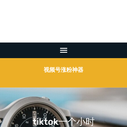
Warning
: Undefined array key 2 in
/www/wwwroot/263aj.com/wp-
content/plugins/smart-seo-
tool/classes/common.class.php
on line
1247
Skip
to
content
视频号涨粉神器
(Press
Enter)
tiktok一个小时