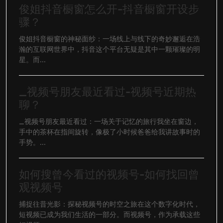
俊姐抖音橱窗怎么开-抖音橱窗开设步
骤？
俊姐抖音橱窗的神秘面纱：一场线上与线下的奇妙邂逅在浩
瀚的互联网世界中，抖音这个平台无疑是其中一颗璀璨的明
星。而...
_视频号朋友最近看过-视频号近期热
聊？
_视频号朋友最近看过：一场关于记忆的旅行我坐在窗边，
手中的茶杯在指间旋转，像极了小时候爸爸给我讲故事时的
手势。...
如何搜曾今看过的视频号-如何找回曾
观视频号
捕捉往昔光影：探秘视频号的时空之旅在这个数字化时代，
短视频已成为我们生活的一部分。而视频号，作为承载这些