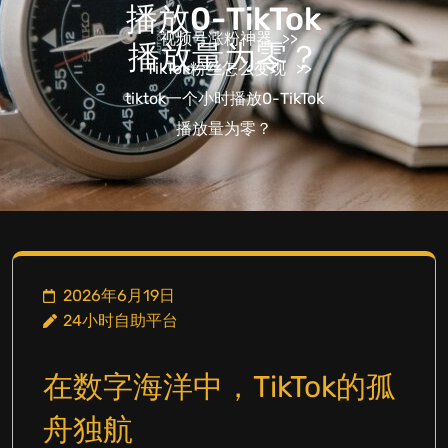
播放0-TikTok
视频号涨粉神器
>>
播放量为零？
TikTok粉丝怎么变现
>>
tiktok一个小时播放0-TikTok
播放量为零？
2026年6月19日
24小时自助平台
在数字海洋中，TikTok的孤
舟独航