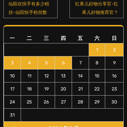
文
仙阳在快手有多少粉
红果儿好物分享官-红
章
丝-仙阳快手粉丝数
果儿好物推荐官？
导
航
一
二
三
四
五
六
日
1
2
3
4
5
6
7
8
9
10
11
12
13
14
15
16
17
18
19
20
21
22
23
24
25
26
27
28
29
30
31