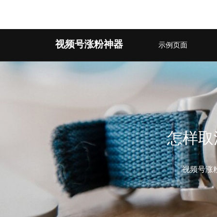
Warning
: Undefined array key 2 in
/www/wwwroot/263aj.c
Skip
视频号涨粉神器
示例页面
to
content
(Press
Enter)
怎样取
视频号涨