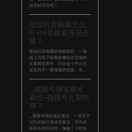
后开始写作吧！
俊姐抖音橱窗怎么
开-抖音橱窗开设步
骤？
俊姐抖音橱窗的神秘面纱：一场
线上与线下的奇妙邂逅在浩瀚的
互联网世界中，抖音这个平台无
疑是其中一颗璀璨的明星。而...
_视频号朋友最近
看过-视频号近期热
聊？
_视频号朋友最近看过：一场关于
记忆的旅行我坐在窗边，手中的
茶杯在指间旋转，像极了小时候