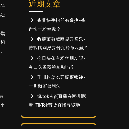
近期文章
到任
和处
崔晋快手粉丝有多少-崔
晋快手粉丝数？
到焦
收藏萧敬腾网易云音乐-
绪和
萧敬腾网易云音乐歌单收藏？
响。
今日头条有粉丝朋友吗-
今日头条粉丝互动吗？
千川粉怎么开橱窗赚钱-
千川橱窗盈利法
有
tiktok带货直播在哪儿呢
这个
看-TikTok带货直播寻览地