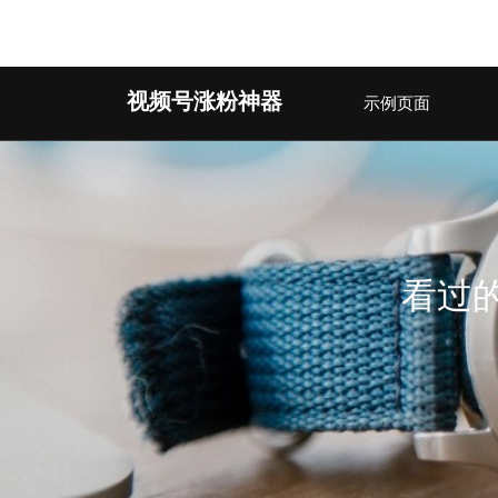
Warning
: Undefined array key 2 in
/www/wwwroot/263aj.c
Skip
视频号涨粉神器
示例页面
to
content
(Press
Enter)
看过