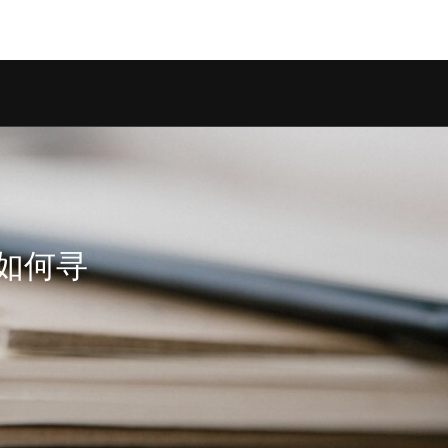
on.class.php
on line
1247
如何寻