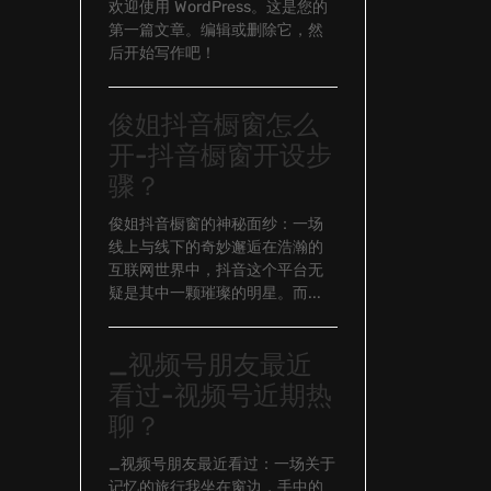
欢迎使用 WordPress。这是您的
第一篇文章。编辑或删除它，然
后开始写作吧！
俊姐抖音橱窗怎么
开-抖音橱窗开设步
骤？
俊姐抖音橱窗的神秘面纱：一场
线上与线下的奇妙邂逅在浩瀚的
互联网世界中，抖音这个平台无
疑是其中一颗璀璨的明星。而...
_视频号朋友最近
看过-视频号近期热
聊？
_视频号朋友最近看过：一场关于
记忆的旅行我坐在窗边，手中的