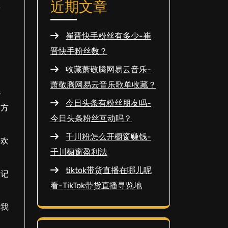
近期文章
记
崔晋快手粉丝有多少-崔
。
晋快手粉丝数？
收藏萧敬腾网易云音乐-
萧敬腾网易云音乐歌单收藏？
选
今日头条有粉丝朋友吗-
种方
今日头条粉丝互动吗？
千川粉怎么开橱窗赚钱-
喜欢
千川橱窗盈利法
tiktok带货直播在哪儿呢
的记
看-TikTok带货直播寻览地
给我