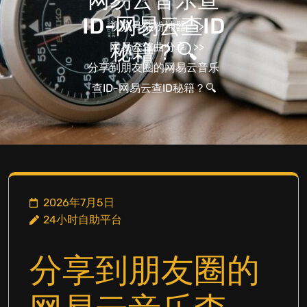
ID-网易云查ID
视频号涨粉神器
>>
秘籍？🔍
网易云单曲分享
>>
分享到朋友圈的网易云音乐
查ID-网易云查ID秘籍？🔍
2026年7月5日
24小时自助平台
分享到朋友圈的