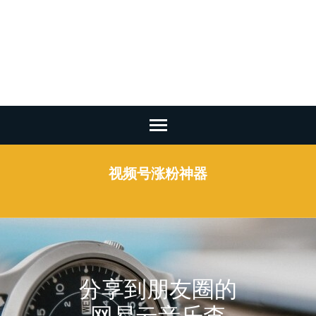
Warning
: Undefined array key 2 in
/www/wwwroot/263aj.com/wp-
content/plugins/smart-seo-
tool/classes/common.class.php
on line
1247
Skip
to
content
视频号涨粉神器
(Press
Enter)
分享到朋友圈的
网易云音乐查