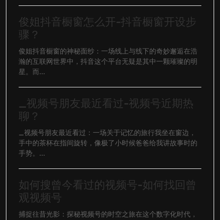
俊姐抖音橱窗怎么开-抖音橱窗开设步
骤？
俊姐抖音橱窗的神秘面纱：一场线上与线下的奇妙邂逅在浩
瀚的互联网世界中，抖音这个平台无疑是其中一颗璀璨的明
星。而...
_视频号朋友最近看过-视频号近期热
聊？
_视频号朋友最近看过：一场关于记忆的旅行我坐在窗边，
手中的茶杯在指间旋转，像极了小时候爸爸给我讲故事时的
手势。...
如何搜曾今看过的视频号-如何找回曾
观视频号
捕捉往昔光影：探秘视频号的时空之旅在这个数字化时代，