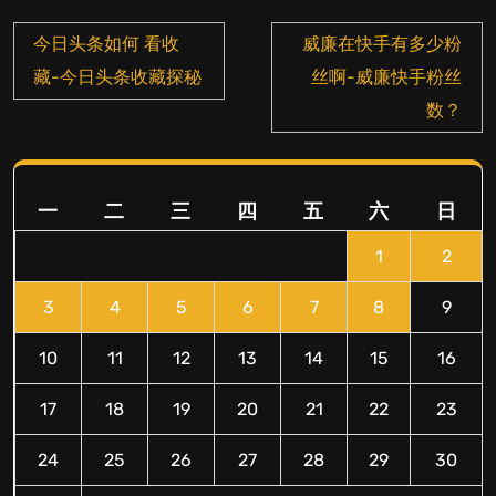
文
今日头条如何 看收
威廉在快手有多少粉
章
藏-今日头条收藏探秘
丝啊-威廉快手粉丝
导
数？
航
一
二
三
四
五
六
日
1
2
3
4
5
6
7
8
9
10
11
12
13
14
15
16
17
18
19
20
21
22
23
24
25
26
27
28
29
30